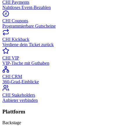
CHI Payments
Nahtloses Event-Bezahlen
CHI Coupons
Programmierbare Gutscheine
CHI Kickback
Verdiene dein Ticket zurück
CHI VIP
VIP-Tische mit Guthaben
CHI CRM
360-Grad-Einblicke
CHI Stakeholders
Anbieter verbinden
Plattform
Backstage