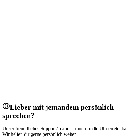
zahlungen
integrationen
gateways
Zahlungen
anforderungen
kompatibilität
browser
Fehlerbehebung
pos
tap to pay
payments
POS-System
Lieber mit jemandem persönlich
sprechen?
Unser freundliches Support-Team ist rund um die Uhr erreichbar.
Wir helfen dir gerne persönlich weiter.