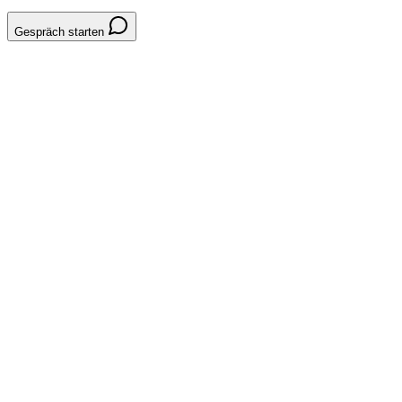
Gespräch starten
System // POS-System
POS-PRODUKTKATEGORIEN-
VERWALTUNG-44A66C
CHI Backstage
pos
produkte
konfiguration
POS-Produktverwaltung
Organisiere und verwalte die auf POS-Terminals verfügbaren
Produkte.