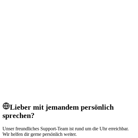
zahlungen
integrationen
gateways
Zahlungen
anforderungen
kompatibilität
browser
Fehlerbehebung
pos
tap to pay
payments
POS-System
Lieber mit jemandem persönlich
sprechen?
Unser freundliches Support-Team ist rund um die Uhr erreichbar.
Wir helfen dir gerne persönlich weiter.