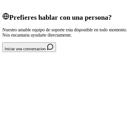
Sistema POS
Prefieres hablar con una persona?
Nuestro amable equipo de soporte esta disponible en todo momento.
Nos encantaria ayudarte directamente.
Iniciar una conversacion
System // Entradas
COMPRAR-ENTRADAS-PASO-A-PASO-
7E1DBE
CHI Tickets
CHI PWA
CHI
App
entradas
compra
consumidor