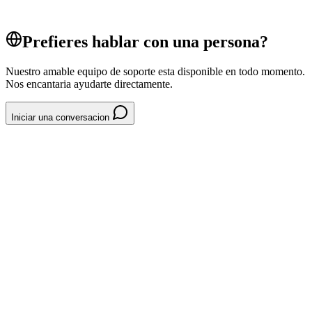
Sistema POS
Prefieres hablar con una persona?
Nuestro amable equipo de soporte esta disponible en todo momento.
Nos encantaria ayudarte directamente.
Iniciar una conversacion
System // Kickback y referidos
CONFIGURAR-KICKBACK-
PARA-UNA-ENTRADA-343883