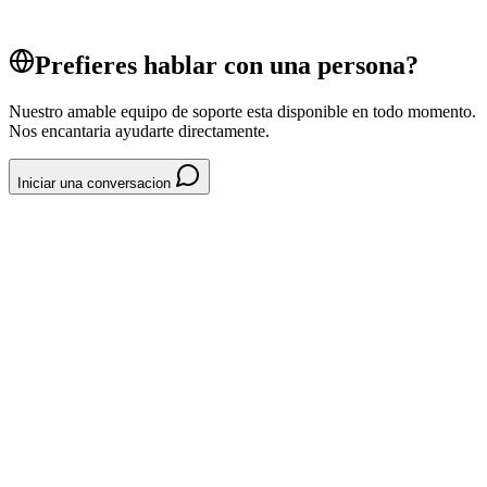
Sistema POS
Prefieres hablar con una persona?
Nuestro amable equipo de soporte esta disponible en todo momento.
Nos encantaria ayudarte directamente.
Iniciar una conversacion
System // Pagos
MÉTODOS-DE-PAGO-ACEPTADOS-5663C2
CHI Tickets
CHI PWA
CHI App
pagos
metodos
Métodos de pago aceptados