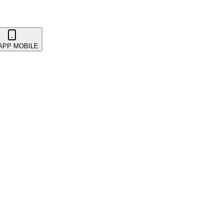
 APP MOBILE
Promotions
Cuenta y seguridad
Cupones y promociones
En
ayments
Primeros pasos
Proveedores y partes interesadas
 y mesas
Wearables