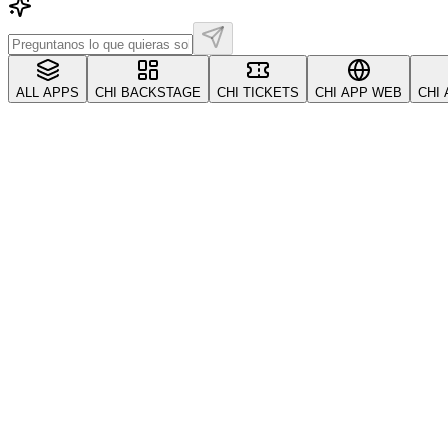
ALL APPS
CHI BACKSTAGE
CHI TICKETS
CHI APP WEB
CHI
All
Account & Security
CRM y clientes
Coupons & 
Kickback & Referrals
Kickback y referidos
Pagos
P
Solución de problemas
Tickets
Troubleshooting
VIP
primeros-pasos
cuenta