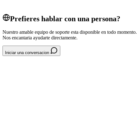
Sistema POS
Prefieres hablar con una persona?
Nuestro amable equipo de soporte esta disponible en todo momento.
Nos encantaria ayudarte directamente.
Iniciar una conversacion
System // CRM y clientes
VISIÓN-GENERAL-DE-PERFILES-
DE-CLIENTES-618B6A