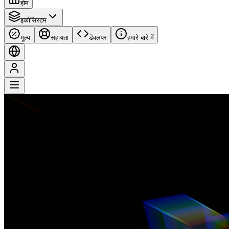
होम
इकोसिस्टम
मूल्य
सहायता
डेवलपर
हमारे बारे में