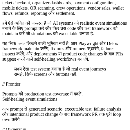
ticket checkout, organizer dashboards, payment configuration,
mobile tickets, QR scanning, crew operations, vendor sales, wallet
flows, refunds, reporting और settlement.
हमें ऐसे व्यक्ति की जरूरत है जो AI systems को realistic event simulations
बनाने के लिए prompt करे और फिर उस code और test framework को
maintain करे जो simulations को executable बनाता है.
यह सिर्फ tests लिखने वाली भूमिका नहीं है. आप Playwright और Detox
framework maintain करेंगे, fixtures और runners सुधारेंगे, failures
inspect करेंगे, और deployments या product code changes के बाद PRs
suggest करने वाले self-healing workflows बनाएंगे.
लक्ष्य ऐसा test system बनाना है जो real event journeys
समझे, सिर्फ screens और buttons नहीं.
// Frontier
Prompts को production test coverage में बदलें.
Self-healing event simulations
आप prompt से generated scenario, executable test, failure analysis
और intentional product change के बाद framework PR तक पूरी loop
own करेंगे.
// Ownership