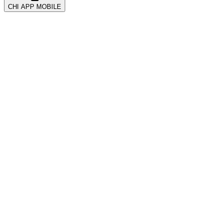
CHI APP MOBILE
All
Account & Security
CRM और ग्राहक
Coupons & Promotions
Events
Getting Started
Kickback & Referrals
POS सिस्टम
Payments
Tickets
Troubleshooting
VIP और टेबल
Wearables