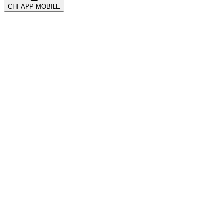
CHI APP MOBILE
All
Account & Security
CRM और ग्राहक
Coupons & Promotions
Events
Getting Started
Kickback & Referrals
POS सिस्टम
Payments
Tickets
Troubleshooting
VIP और टेबल
Wearables