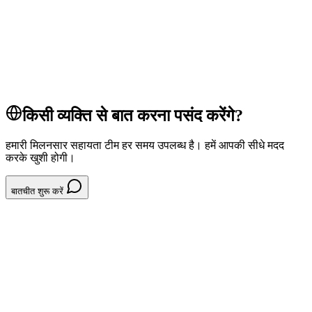
pos
tap to pay
payments
POS सिस्टम
किसी व्यक्ति से बात करना पसंद करेंगे?
हमारी मिलनसार सहायता टीम हर समय उपलब्ध है। हमें आपकी सीधे मदद
करके खुशी होगी।
बातचीत शुरू करें
System // CRM और ग्राहक
ग-र-हक-प-र-फ-इल-अवल-कन-32A601