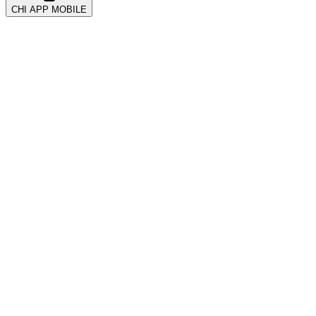
CHI APP MOBILE
All
Account & Security
CRM और ग्राहक
Coupons & Promotions
Events
Getting Started
Kickback & Referrals
POS सिस्टम
Payments
Tickets
Troubleshooting
VIP और टेबल
Wearables