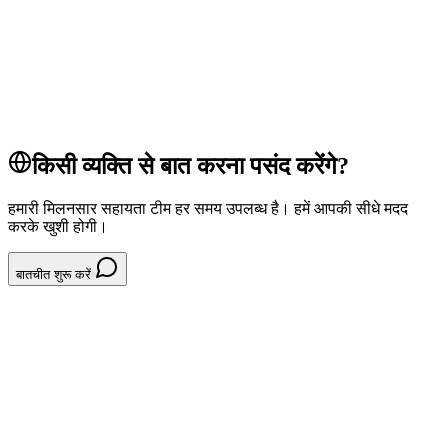
pos
tap to pay
payments
POS सिस्टम
किसी व्यक्ति से बात करना पसंद करेंगे?
हमारी मिलनसार सहायता टीम हर समय उपलब्ध है। हमें आपकी सीधे मदद
करके खुशी होगी।
बातचीत शुरू करें
System // रिफंड और ट्रांसफर
म-र-क-टप-ल-स-पर-ट-कट-ब-चन-4E03D3