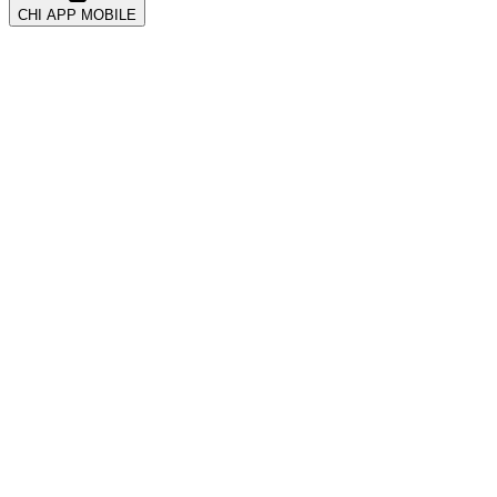
CHI APP MOBILE
All
Account & Security
CRM और ग्राहक
Coupons & Promotions
Events
Getting Started
Kickback & Referrals
POS सिस्टम
Payments
Tickets
Troubleshooting
VIP और टेबल
Wearables