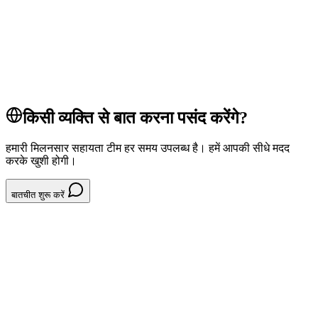
pos
tap to pay
payments
POS सिस्टम
किसी व्यक्ति से बात करना पसंद करेंगे?
हमारी मिलनसार सहायता टीम हर समय उपलब्ध है। हमें आपकी सीधे मदद
करके खुशी होगी।
बातचीत शुरू करें
System // रिफंड और ट्रांसफर
र-फ-ड-क-अन-र-ध-करन-411775