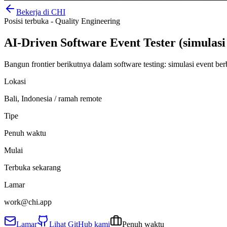
Bekerja di CHI
Posisi terbuka - Quality Engineering
AI-Driven Software Event Tester
(simulasi
Bangun frontier berikutnya dalam software testing: simulasi event be
Lokasi
Bali, Indonesia / ramah remote
Tipe
Penuh waktu
Mulai
Terbuka sekarang
Lamar
work@chi.app
Lamar
Lihat GitHub kami
Penuh waktu