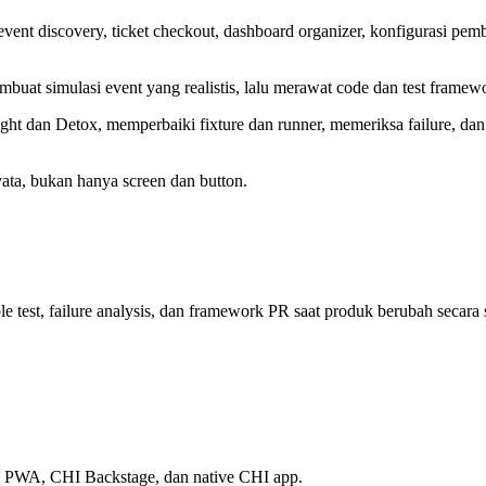
ent discovery, ticket checkout, dashboard organizer, konfigurasi pemb
at simulasi event yang realistis, lalu merawat code dan test framewo
ght dan Detox, memperbaiki fixture dan runner, memeriksa failure, 
ata, bukan hanya screen dan button.
e test, failure analysis, dan framework PR saat produk berubah secara 
HI PWA, CHI Backstage, dan native CHI app.