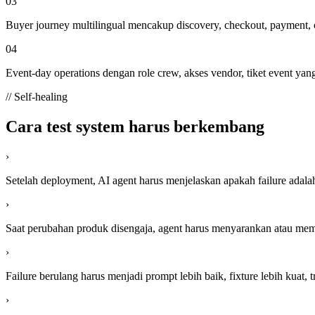
03
Buyer journey multilingual mencakup discovery, checkout, payment, con
04
Event-day operations dengan role crew, akses vendor, tiket event yang s
// Self-healing
Cara test system harus berkembang
›
Setelah deployment, AI agent harus menjelaskan apakah failure adalah pr
›
Saat perubahan produk disengaja, agent harus menyarankan atau mem
›
Failure berulang harus menjadi prompt lebih baik, fixture lebih kuat, t
›