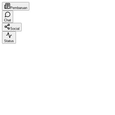
Pembaruan
Chat
Social
Status