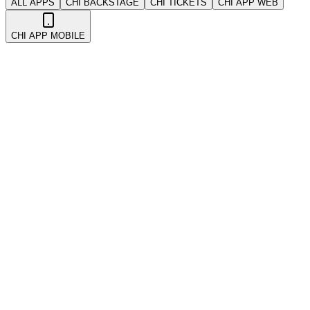
ALL APPS
CHI BACKSTAGE
CHI TICKETS
CHI APP WEB
CHI APP MOBILE
All
Account & Security
Coupons & Promotions
Events
Getting Started
Kickback & Referrals
POS 系统
Payments
Tickets
Troubleshooting