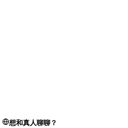
支付
集成
网关
支付
要求
兼容性
浏览器
故障排除
pos
tap to pay
payments
POS 系统
想和真人聊聊？