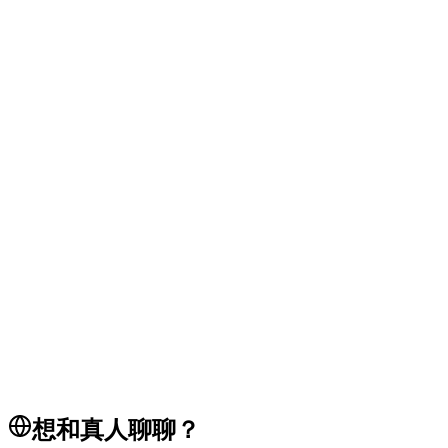
支付
集成
网关
支付
要求
兼容性
浏览器
故障排除
pos
tap to pay
payments
POS 系统
想和真人聊聊？