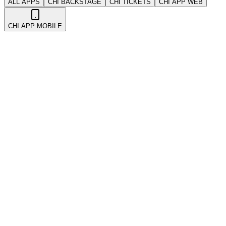
ALL APPS
CHI BACKSTAGE
CHI TICKETS
CHI APP WEB
CHI APP MOBILE
All
Account & Security
Coupons & Promotions
Events
Getting Started
Kickback & Referrals
POS 系统
Payments
Tickets
Troubleshooting