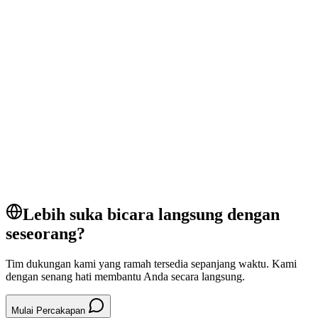
Pembayaran
persyaratan
kompatibilitas
browser
Pemecahan Masalah
pos
tap to pay
payments
Sistem POS
Lebih suka bicara langsung dengan
seseorang?
Tim dukungan kami yang ramah tersedia sepanjang waktu. Kami
dengan senang hati membantu Anda secara langsung.
Mulai Percakapan