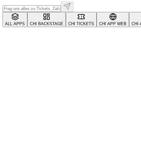
ALL APPS
CHI BACKSTAGE
CHI TICKETS
CHI APP WEB
CHI
All
Account & Security
Anbieter & Stakeholder
CRM
Getting Started
Gutscheine & Aktionen
Kickback & Empf
VIP & Tische
Wearables
Zahlungen
erste-schritte
konto