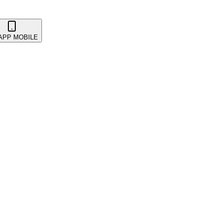
 APP MOBILE
 & Kunden
Coupons & Promotions
Erstattungen & Übertragunge
ehlungen
Kickback & Referrals
Konto & Sicherheit
POS-Sy